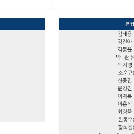
편
김태용 
강진아 
김동윤 
박 완 
백지영 
소순규
신중진 
윤경진 
이재복 
이홍식 
최형욱 
한동수
황희정