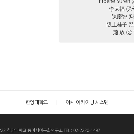
Erdene Sure
李太福 (중
陳慶智 (
阪上桂子 (
蕭 放 (
한양대학교
야사 아카이빙 시스템
22 한양대학교 동아시아문화연구소 TEL : 02-2220-1497