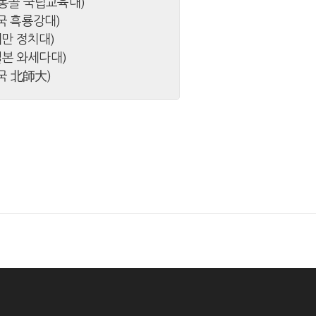
n (몽골 국립교육대)
국 흑룡강대)
대만 정치대)
일본 와세다대)
중국 北師大)