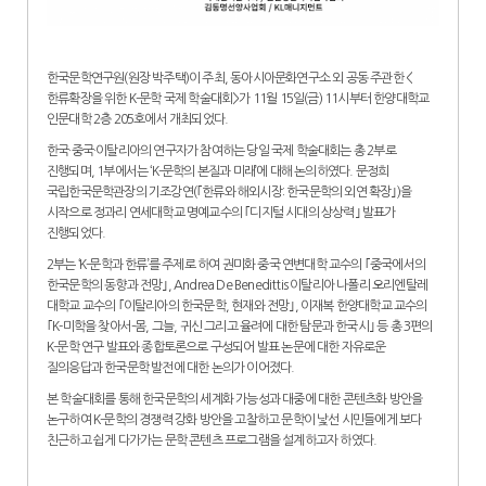
한국문학연구원(원장 박주택)이 주최, 동아시아문화연구소 외 공동 주관한 <
한류확장을 위한 K-문학 국제 학술대회>가 11월 15일(금) 11시부터 한양대학교
인문대학 2층 205호에서 개최되었다.
한국·중국·이탈리아의 연구자가 참여하는 당일 국제 학술대회는 총 2부로
진행되며, 1부에서는 ‘K-문학의 본질과 미래’에 대해 논의하였다. 문정희
국립한국문학관장의 기조강연(｢한류와 해외시장: 한국문학의 외연 확장｣)을
시작으로 정과리 연세대학교 명예교수의 ｢디지털 시대의 상상력｣ 발표가
진행되었다.
2부는 ‘K-문학과 한류’를 주제로 하여 권미화 중국 연변대학 교수의 ｢중국에서의
한국문학의 동향과 전망｣, Andrea De Benedittis 이탈리아 나폴리 오리엔탈레
대학교 교수의 ｢이탈리아의 한국문학, 현재와 전망｣, 이재복 한양대학교 교수의
｢K-미학을 찾아서-몸, 그늘, 귀신 그리고 율려에 대한 탐문과 한국시｣ 등 총 3편의
K-문학 연구 발표와 종합토론으로 구성되어 발표 논문에 대한 자유로운
질의응답과 한국문학 발전에 대한 논의가 이어졌다.
본 학술대회를 통해 한국문학의 세계화 가능성과 대중에 대한 콘텐츠화 방안을
논구하여 K-문학의 경쟁력 강화 방안을 고찰하고 문학이 낯선 시민들에게 보다
친근하고 쉽게 다가가는 문학 콘텐츠 프로그램을 설계하고자 하였다.