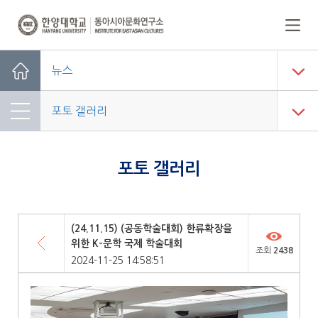
한양대학교
동아시아문화연구소
메인페이지
뉴스
바로가기
Home
포토 갤러리
포토 갤러리
목록
(24.11.15) (공동학술대회) 한류확장을
위한 K-문학 국제 학술대회
조회
2438
2024-11-25 14:58:51